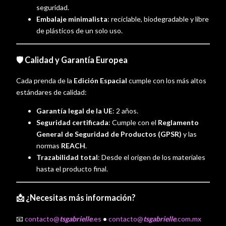
seguridad.
Embalaje minimalista
: reciclable, biodegradable y libre
de plásticos de un solo uso.
🛡️ Calidad y Garantía Europea
Cada prenda de la
Edición Espacial
cumple con los más altos
estándares de calidad:
Garantía legal de la UE
: 2 años.
Seguridad certificada
: Cumple con el
Reglamento
General de Seguridad de Productos (GPSR)
y las
normas
REACH
.
Trazabilidad total
: Desde el origen de los materiales
hasta el producto final.
📩 ¿Necesitas más información?
📧
contacto@
tsgabrielle
.es
•
contacto@
tsgabrielle
.com.mx