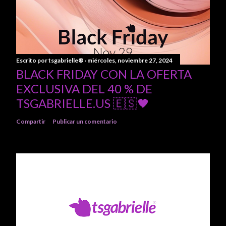
Escrito por
tsgabrielle®
miércoles, noviembre 27, 2024
BLACK FRIDAY CON LA OFERTA
EXCLUSIVA DEL 40 % DE
TSGABRIELLE.US 🇪🇸🖤
Compartir
Publicar un comentario