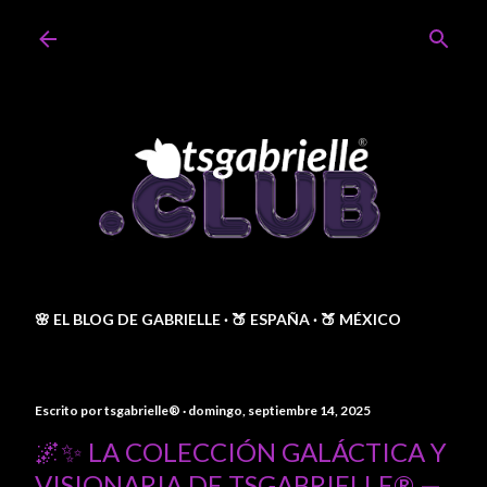
Ir al contenido principal
🌸 EL BLOG DE GABRIELLE
🍑 ESPAÑA
🍑 MÉXICO
Escrito por
tsgabrielle®
domingo, septiembre 14, 2025
🌌✨ LA COLECCIÓN GALÁCTICA Y
VISIONARIA DE TSGABRIELLE® —