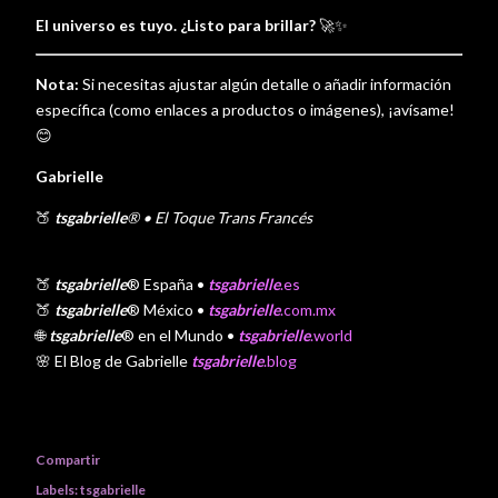
El universo es tuyo. ¿Listo para brillar?
🚀✨
Nota:
Si necesitas ajustar algún detalle o añadir información
específica (como enlaces a productos o imágenes), ¡avísame!
😊
Gabrielle
🍑
tsgabrielle
® • El Toque Trans Francés
🍑
tsgabrielle
® España •
tsgabrielle
.es
🍑
tsgabrielle
® México •
tsgabrielle
.com.mx
🌐
tsgabrielle
® en el Mundo •
tsgabrielle
.world
🌸 El Blog de Gabrielle
tsgabrielle
.blog
Compartir
Labels:
tsgabrielle