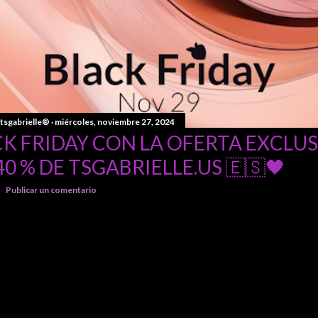
tsgabrielle®
miércoles, noviembre 27, 2024
K FRIDAY CON LA OFERTA EXCLUS
40 % DE TSGABRIELLE.US 🇪🇸🖤
Publicar un comentario
ENTRADAS 