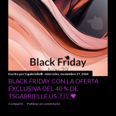
Escrito por
tsgabrielle®
miércoles, noviembre 27, 2024
BLACK FRIDAY CON LA OFERTA
EXCLUSIVA DEL 40 % DE
TSGABRIELLE.US 🇪🇸🖤
Compartir
Publicar un comentario