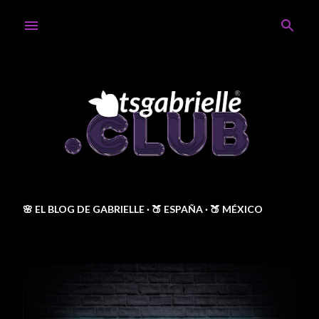
Ir al contenido principal
🌸 EL BLOG DE GABRIELLE
🍑 ESPAÑA
🍑 MÉXICO
E