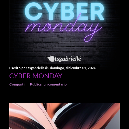
n
t
r
a
d
a
s
Escrito por
tsgabrielle®
domingo, diciembre 01, 2024
CYBER MONDAY
Compartir
Publicar un comentario